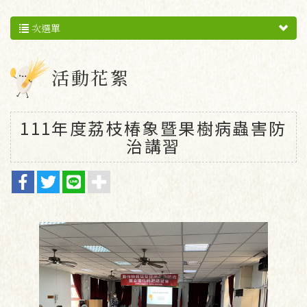
次選單
活動花絮
111年度荔枝椿象暨果樹病蟲害防
治講習