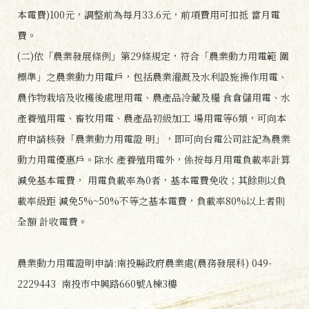
本電費)100元，調整前為每月33.6元，前項費用可扣抵 當月電
費。
(二)依「農業發展條例」第29條規定，符合「農業動力用電範 圍
標準」之農業動力用電戶，包括農業灌溉及水利設施操作用電、
農作物栽培及收穫後處理用電、農產品冷藏及糧 食倉儲用電、水
產養殖用電、畜牧用電、農產品初級加工 場用電等6類，可向本
府申請核發「農業動力用電證 明」，即可向台電公司註記為農業
動力用電優惠戶。除水 產養殖用電外，係按每月用電負載率計算
減免基本電費， 用電負載率為0者，基本電費免收；其餘則以負
載率級距 減免5%~50%不等之基本電費，負載率80%以上者則
全額 計收電費。
農業動力用電證明申請:南投縣政府農業處(農務發展科) 049-
2229443 南投市中興路660號A棟3樓