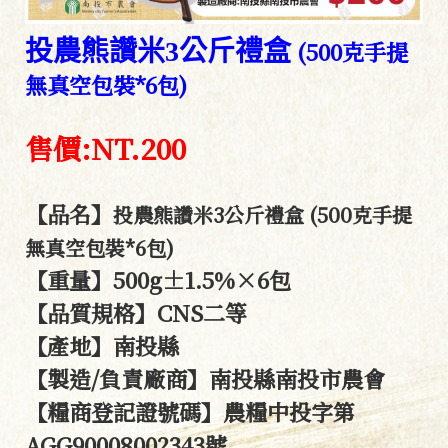
投農熊讚米3公斤禮盒
(500克手提
無真空包裝*6包)
售價:NT.200
【品名】
投農熊讚米3公斤禮盒 (500克手提
無真空包裝*6包)
【重量】500g±1.5%×6包
【品質規格】CNS二等
【產地】南投縣
【製造/負責廠商】南投縣南投市農會
【糧商登記證號碼】農糧中投字第
AGG90008002343號