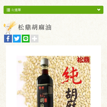
次選單
松鼎胡麻油